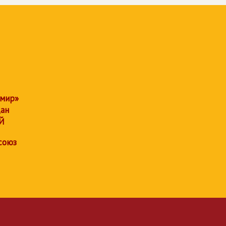
 мир»
дан
Й
союз