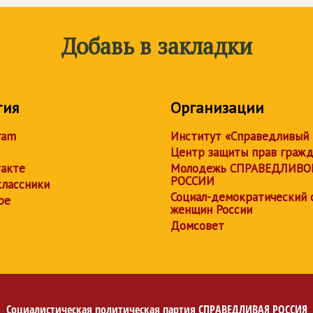
Добавь в закладки
тия
Организации
ram
Институт «Справедливый
Центр защиты прав граж
акте
Молодежь СПРАВЕДЛИВО
РОССИИ
лассники
Социал-демократический 
be
женщин России
Домсовет
Социалистическая политическая партия
СПРАВЕДЛИВАЯ РОССИЯ