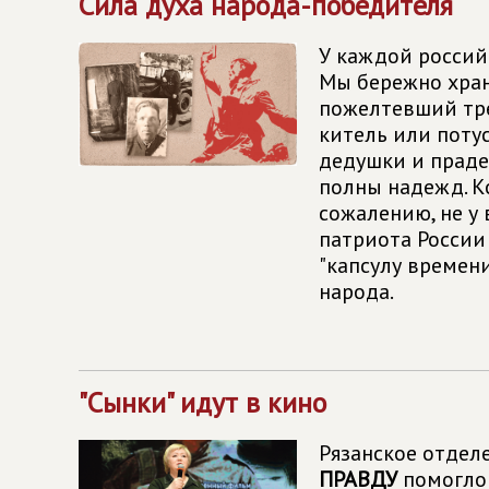
Сила духа народа-победителя
У каждой россий
Мы бережно хра
пожелтевший тр
китель или поту
дедушки и праде
полны надежд. Ко
сожалению, не у 
патриота России
"капсулу времени
народа.
"Сынки" идут в кино
Рязанское отдел
ПРАВДУ
помогло 