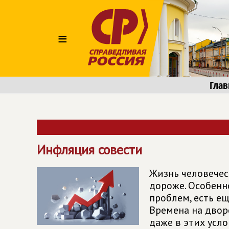
≡
Глав
Инфляция совести
Жизнь человечес
дороже. Особенно
проблем, есть ещ
Времена на дворе
даже в этих усл