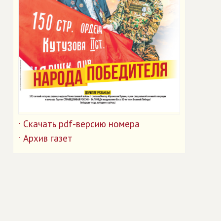
Скачать pdf-версию номера
˙
Архив газет
˙