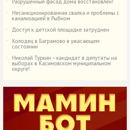
Разрушенный фасад дома восстановлен!
˙
Несанкционированная свалка и проблемы с
˙
канализацией в Рыбном
Доступ к детской площадке затруднен
˙
Колодец в Баграмово в ужасающем
˙
состоянии
Николай Туркин – кандидат в депутаты на
˙
выборах в Касимовском муниципальном
округе!