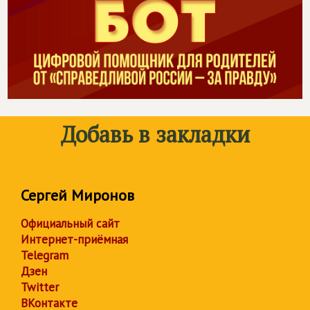
Добавь в закладки
Сергей Миронов
Официальный сайт
Интернет-приёмная
Telegram
Дзен
Twitter
ВКонтакте