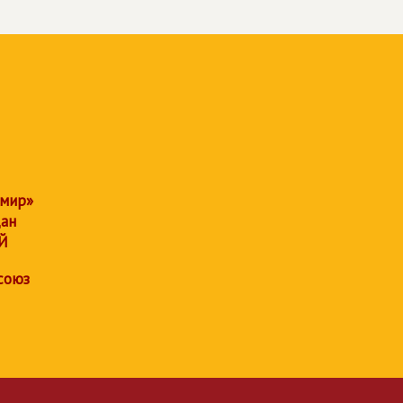
 мир»
дан
Й
союз