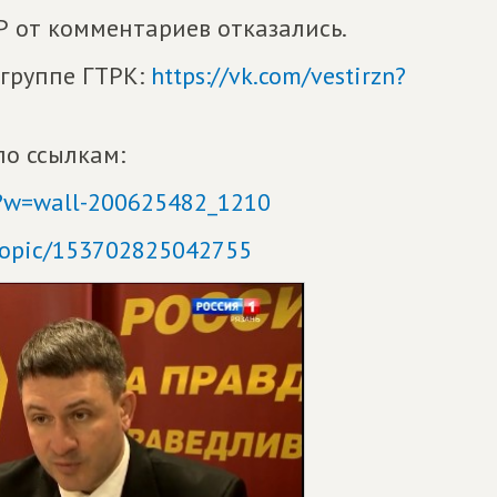
Р от комментариев отказались.
 группе ГТРК:
https://vk.com/vestirzn?
по ссылкам:
2?w=wall-200625482_1210
/topic/153702825042755