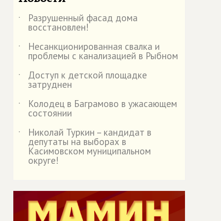
Разрушенный фасад дома
˙
восстановлен!
Несанкционированная свалка и
˙
проблемы с канализацией в Рыбном
Доступ к детской площадке
˙
затруднен
Колодец в Баграмово в ужасающем
˙
состоянии
Николай Туркин – кандидат в
˙
депутаты на выборах в
Касимовском муниципальном
округе!