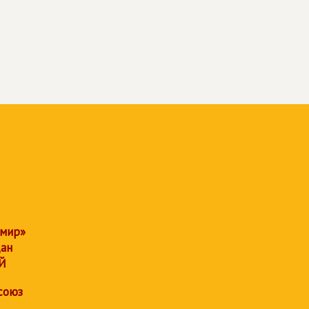
 мир»
дан
Й
союз