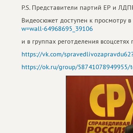
P.S. Представители партий ЕР и ЛДП
Видеосюжет доступен к просмотру в
w=wall-64968695_39106
и в группах реготделения всоцсетях 
https://vk.com/spravedlivozapravdu6
https://ok.ru/group/58741078949955