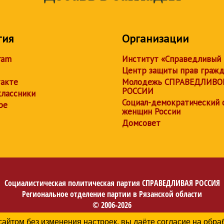
тия
Организации
ram
Институт «Справедливый
Центр защиты прав граж
акте
Молодежь СПРАВЕДЛИВО
РОССИИ
лассники
Социал-демократический 
be
женщин России
Домсовет
Социалистическая политическая партия
СПРАВЕДЛИВАЯ РОССИЯ
Региональное отделение партии в Рязанской области
© 2006-2026
Политика в отношении обработки персональных данных
сайтом без изменения настроек, вы даёте согласие на обр