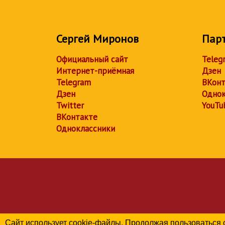
Сергей Миронов
Пар
Официальный сайт
Teleg
Интернет-приёмная
Дзен
Telegram
ВКонт
Дзен
Однок
Twitter
YouTu
ВКонтакте
Одноклассники
Сайт использует cookie-файлы. Продолжая пользоваться 