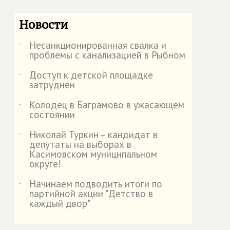
Новости
Несанкционированная свалка и
˙
проблемы с канализацией в Рыбном
Доступ к детской площадке
˙
затруднен
Колодец в Баграмово в ужасающем
˙
состоянии
Николай Туркин – кандидат в
˙
депутаты на выборах в
Касимовском муниципальном
округе!
Начинаем подводить итоги по
˙
партийной акции "Детство в
каждый двор"