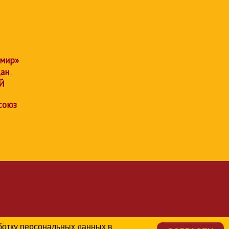
 мир»
дан
Й
союз
аботку персональных данных в